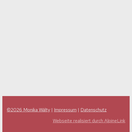
©2026 Monika Wälty
|
Impressum
|
Datenschutz
Webseite realisiert durch AlpineLink